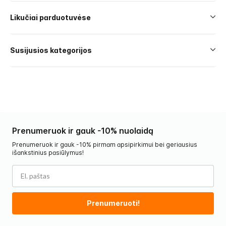
Likučiai parduotuvėse
Susijusios kategorijos
Prenumeruok ir gauk -10% nuolaidą
Prenumeruok ir gauk -10% pirmam apsipirkimui bei geriausius
išankstinius pasiūlymus!
Prenumeruoti!