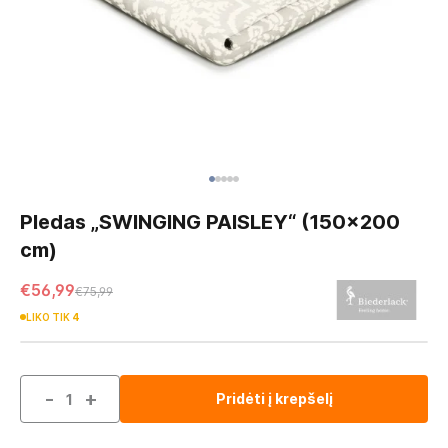
Skip
to
Pledas „SWINGING PAISLEY“ (150x200
the
cm)
beginning
of
€56,99
€75,99
the
images
LIKO TIK
4
gallery
-
+
Pridėti į krepšelį