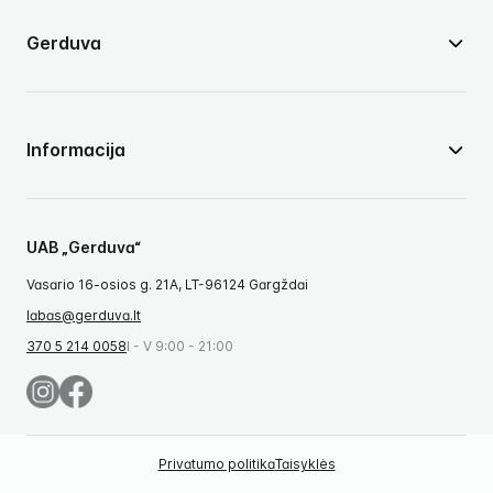
Gerduva
Informacija
UAB „Gerduva“
Vasario 16-osios g. 21A, LT-96124 Gargždai
labas@gerduva.lt
370 5 214 0058
I - V 9:00 - 21:00
Privatumo politika
Taisyklės