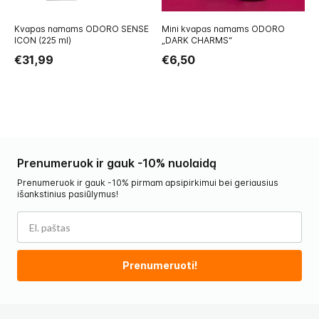
Kvapas namams ODORO SENSE
Mini kvapas namams ODORO
M
ICON (225 ml)
„DARK CHARMS“
„
€31,99
€6,50
€
Prenumeruok ir gauk -10% nuolaidą
Prenumeruok ir gauk -10% pirmam apsipirkimui bei geriausius
išankstinius pasiūlymus!
Prenumeruoti!