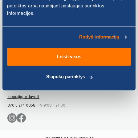
pateiktos arba naudojant paslaugas surinktos
informacijos.
Gerduva
Rodyti informaciją
Informacija
Leisti visus
Slapukų parinktys
UAB „Gerduva“
Vasario 16-osios g. 21A, LT-96124 Gargždai
labas@gerduva.lt
370 5 214 0058
I - V 9:00 - 21:00