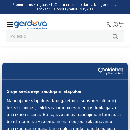
Prenumeruok ir gauk -10% pirmam apsipirkimui bei geriausius
išankstinius pasiūlymus!
Taisyklės.
Prenumeruok ir gauk -10% nuolaidą
Prenumeruok ir gauk -10% pirmam apsipirkimui bei geriausius
išankstinius pasiūlymus!
Šioje svetainėje naudojami slapukai
Naudojame slapukus, kad galėtume suasmeninti turinį
bei skelbimus, teikti visuomeninės medijos funkcijas ir
analizuoti srautą. Be to, svetainės naudojimo informaciją
Prenumeruoti!
bendriname su visuomeninės medijos, reklamavimo ir
analizės partneriais, kurie gali ją pridėti prie kitos jūsų