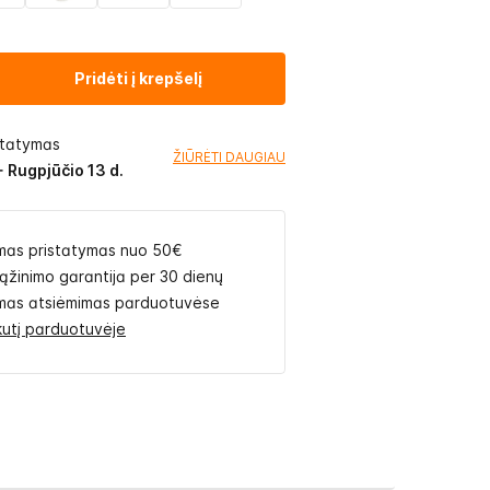
Pridėti į krepšelį
statymas
ŽIŪRĖTI DAUGIAU
- Rugpjūčio 13 d.
as pristatymas nuo 50€
rąžinimo garantija per 30 dienų
as atsiėmimas parduotuvėse
likutį parduotuvėje