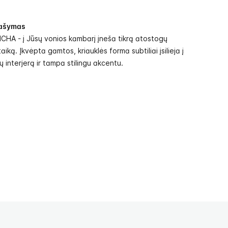
ašymas
HA - į Jūsų vonios kambarį įneša tikrą atostogų
aiką. Įkvėpta gamtos, kriauklės forma subtiliai įsilieja į
 interjerą ir tampa stilingu akcentu.