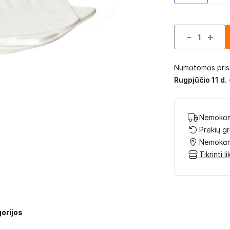
-
+
Numatomas pri
Rugpjūčio 11 d. 
Nemokam
Prekių g
Nemokam
Tikrinti 
orijos