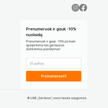
Prenumeruok ir gauk -10%
nuolaidą
Prenumeruok ir gauk -10% pirmam
apsipirkimui bei geriausius
išankstinius pasiūlymus!
Prenumeruoti!
© UAB „Gerduva“, visos teisės saugomos.