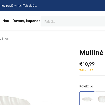
inius pasiūlymus!
Taisyklės.
Paieška
os
Nauja
Dovanų kuponas
uilinės
Muilin
€10,99
LIKO TIK
4
Kolekcija