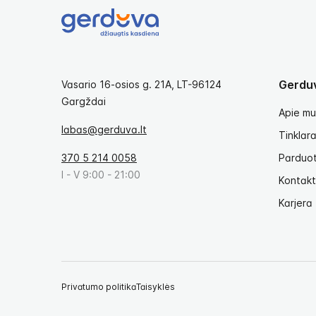
Gerdu
Vasario 16-osios g. 21A, LT-96124
Gargždai
Apie mu
labas@gerduva.lt
Tinklara
370 5 214 0058
Parduo
I - V 9:00 - 21:00
Kontakt
Karjera
Privatumo politika
Taisyklės