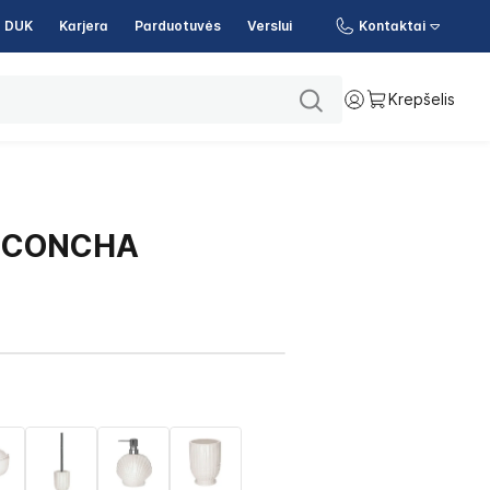
DUK
Karjera
Parduotuvės
Verslui
Kontaktai
Krepšelis
ė CONCHA