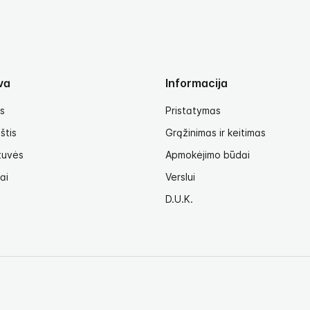
va
Informacija
s
Pristatymas
štis
Grąžinimas ir keitimas
tuvės
Apmokėjimo būdai
ai
Verslui
D.U.K.