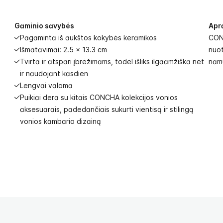
Gaminio savybės
Apr
Pagaminta iš aukštos kokybės keramikos
CONC
Išmatavimai: 2.5 x 13.3 cm
nuot
Tvirta ir atspari įbrėžimams, todėl išliks ilgaamžiška net
namų
ir naudojant kasdien
Lengvai valoma
Puikiai dera su kitais CONCHA kolekcijos vonios
aksesuarais, padedančiais sukurti vientisą ir stilingą
vonios kambario dizainą