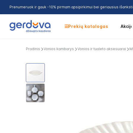
Prenumeruok ir gauk -10% pirmam apsipirkimui bei geriausius išankst
Prekių katalogas
Akcij
Pradinis
Vonios kambarys
Vonios ir tualeto aksesuarai
M
Skip
to
the
end
of
the
images
gallery