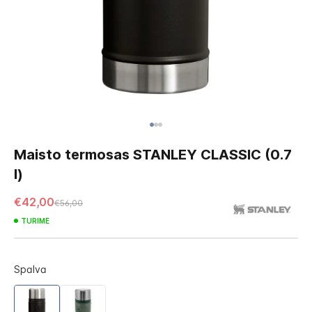
Skip
to
Maisto termosas STANLEY CLASSIC (0.7
the
l)
beginning
of
€42,00
€56,00
the
images
TURIME
gallery
Spalva