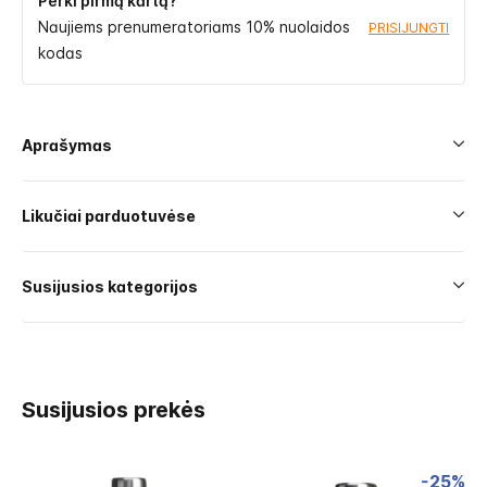
Perki pirmą kartą?
Naujiems prenumeratoriams 10% nuolaidos
PRISIJUNGTI
kodas
Aprašymas
Likučiai parduotuvėse
Susijusios kategorijos
Susijusios prekės
-25%