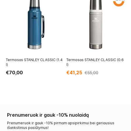
Termosas STANLEY CLASSIC (1.4
Termosas STANLEY CLASSIC (0.6
Ma
l)
l)
CL
€70,00
€41,25
€
€55,00
Prenumeruok ir gauk -10% nuolaidą
Prenumeruok ir gauk -10% pirmam apsipirkimui bei geriausius
išankstinius pasiūlymus!