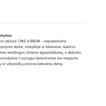
ašymas
sto dėžutė TAKE A BREAK – nepakeičiama
anjonė darbe, mokykloje ar kelionėse. Aukštos
bės medžiagos užtikrins ilgaamžiškumą, o dėžutės
cionalumas ir patogus išplanavimas leis mėgautis
ų ar užkandžių įvairove kiekvieną dieną.