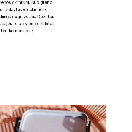
ienos akimirkai. Nuo greito
 ar šaldytuve laukiančio
ndimas apgalvotas. Dėžutes
ti: jos telpa viena ant kitos,
o tvarką namuose.