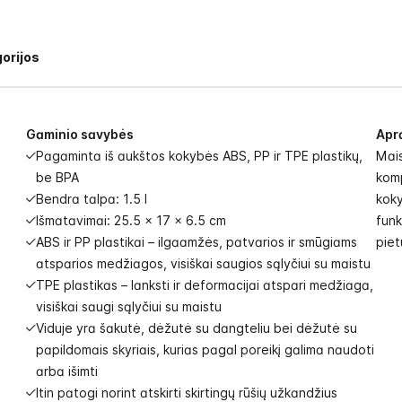
orijos
Gaminio savybės
Apr
Pagaminta iš aukštos kokybės ABS, PP ir TPE plastikų,
Mai
be BPA
komp
Bendra talpa: 1.5 l
koky
Išmatavimai: 25.5 x 17 x 6.5 cm
funk
ABS ir PP plastikai – ilgaamžės, patvarios ir smūgiams
piet
atsparios medžiagos, visiškai saugios sąlyčiui su maistu
TPE plastikas – lanksti ir deformacijai atspari medžiaga,
visiškai saugi sąlyčiui su maistu
Viduje yra šakutė, dėžutė su dangteliu bei dėžutė su
papildomais skyriais, kurias pagal poreikį galima naudoti
arba išimti
Itin patogi norint atskirti skirtingų rūšių užkandžius