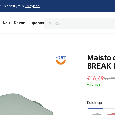
inius pasiūlymus!
Taisyklės.
Paieška
os
Nauja
Dovanų kuponas
Maisto 
-25%
BREAK (
€16,49
€21,9
TURIME
Kolekcija