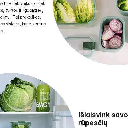
istu – tiek vaikams, tiek
, tvirtos ir ilgaamžės,
jimui. Tai praktiškas,
as visiems, kurie vertina
ą.
Išlaisvink sav
rūpesčių