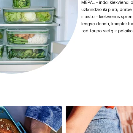
MEPAL – indai kiekvienai d
užkandžio iki pietų darbe
maisto – kiekvienas spre
lengva derinti, komplektuo
tad taupo vietą ir palaik