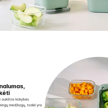
nalumas,
kėti
 aukštos kokybės
smingų medžiagų, todėl yra