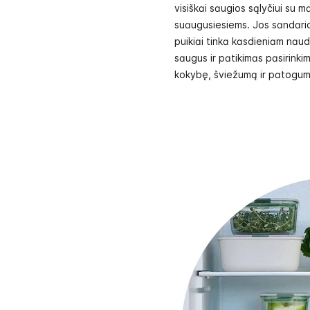
visiškai saugios sąlyčiui su ma
suaugusiesiems. Jos sandarios
puikiai tinka kasdieniam naudo
saugus ir patikimas pasirinkim
kokybę, šviežumą ir patogum