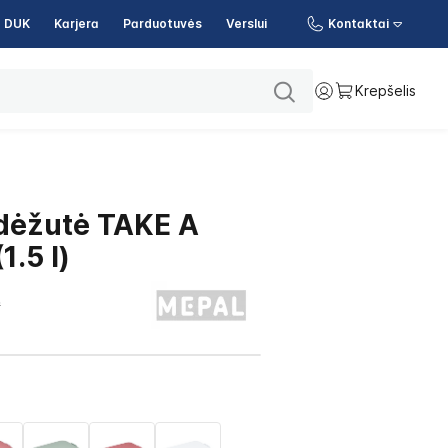
DUK
Karjera
Parduotuvės
Verslui
Kontaktai
Krepšelis
dėžutė TAKE A
1.5 l)
9