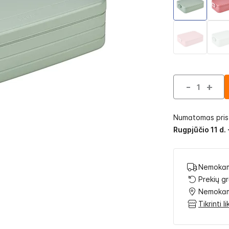
-
+
Numatomas pri
Rugpjūčio 11 d. 
Nemokam
Prekių g
Nemokam
Tikrinti 