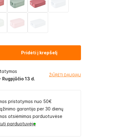
Pridėti į krepšelį
statymas
ŽIŪRĖTI DAUGIAU
- Rugpjūčio 13 d.
as pristatymas nuo 50€
rąžinimo garantija per 30 dienų
as atsiėmimas parduotuvėse
likutį parduotuvėje