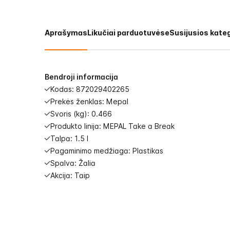
images
gallery
Aprašymas
Likučiai parduotuvėse
Susijusios kateg
Bendroji informacija
Kodas: 872029402265
Prekės ženklas: Mepal
Svoris (kg): 0.466
Produkto linija: MEPAL Take a Break
Talpa: 1.5 l
Pagaminimo medžiaga: Plastikas
Spalva: Žalia
Akcija: Taip