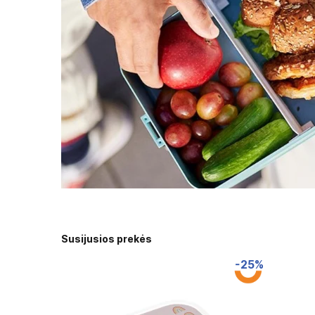
Susijusios prekės
-25%