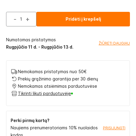
-
+
Pridėti į krepšelį
Numatomas pristatymas
ŽIŪRĖTI DAUGIAU
Rugpjūčio 11 d. - Rugpjūčio 13 d.
Nemokamas pristatymas nuo 50€
Prekių grąžinimo garantija per 30 dienų
Nemokamas atsiėmimas parduotuvėse
Tikrinti likutį parduotuvėje
Perki pirmą kartą?
Naujiems prenumeratoriams 10% nuolaidos
PRISIJUNGTI
kodas