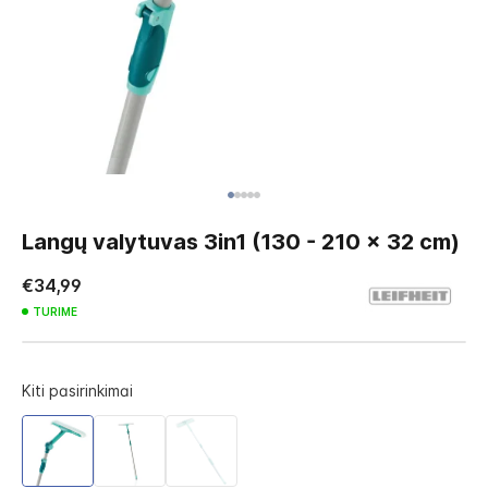
Skip
to
Langų valytuvas 3in1 (130 - 210 x 32 cm)
the
beginning
€34,99
of
TURIME
the
images
gallery
Kiti pasirinkimai