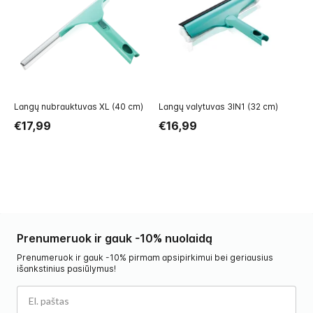
Langų nubrauktuvas XL (40 cm)
Langų valytuvas 3IN1 (32 cm)
La
CL
€17,99
€16,99
€
Prenumeruok ir gauk -10% nuolaidą
Prenumeruok ir gauk -10% pirmam apsipirkimui bei geriausius
išankstinius pasiūlymus!