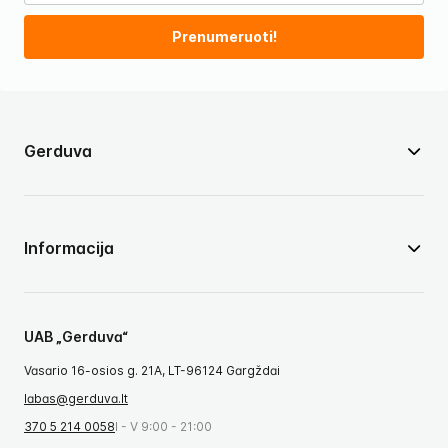
Prenumeruoti!
Gerduva
Informacija
UAB „Gerduva“
Vasario 16-osios g. 21A, LT-96124 Gargždai
labas@gerduva.lt
370 5 214 0058
I - V 9:00 - 21:00