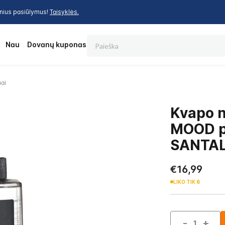
inius pasiūlymus!
Taisyklės.
Paieška
os
Nauja
Dovanų kuponas
ai
Kvapo 
MOOD p
SANTAL
€16,99
LIKO TIK
6
-
+