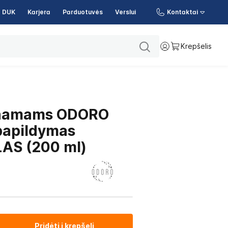
DUK
Karjera
Parduotuvės
Verslui
Kontaktai
Krepšelis
namams ODORO
apildymas
AS (200 ml)
Pridėti į krepšelį