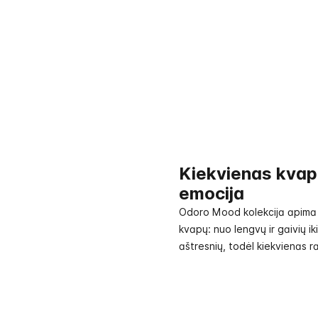
Kiekvienas kvap
emocija
Odoro Mood kolekcija apima 
kvapų: nuo lengvų ir gaivių ik
aštresnių, todėl kiekvienas r