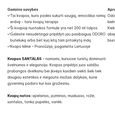
Gaminio savybės
Apr
Tai kvapas, kuris padės sukurti saugią, emociškai ramią
Odor
erdvę – tarsi kvapų terapija
kiek
Ši kvapioji nuotaikos formulė yra net 200 ml talpos
Kiek
Galėsite nesudėtingai pripildyti jau pasibaigusį ODORO
abej
buteliuką arba bet kurį kitą tam pritaikytą indą
biur
Kvapo kilmė – Prancūzija, pagaminta Lietuvoje
Kvapas SANTALAS
– namams, kuriuose turėtų dominuoti
švelnumas ir elegancija. Kvapas pripildys juos saldžiu
prabangos dvelksmu bei įkvėps kasdien siekti šiek tiek
daugiau estetikos ir mėgautis mažais dalykais, kurie
gyvenimą padaro kur kas gražesniu.
Kvapų natos:
apelsinas, jazminas, muskusas, rožė,
santalas, tonka pupelės, vanilė.