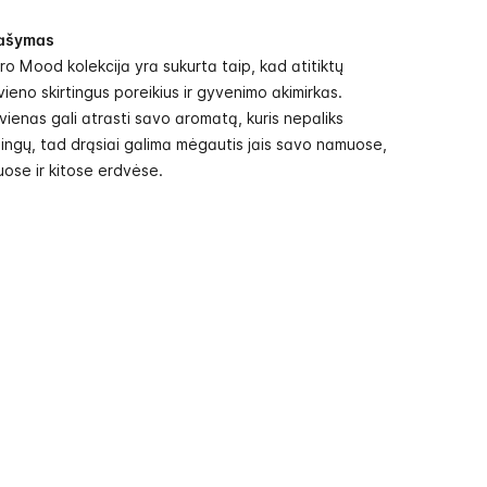
ašymas
o Mood kolekcija yra sukurta taip, kad atitiktų
vieno skirtingus poreikius ir gyvenimo akimirkas.
vienas gali atrasti savo aromatą, kuris nepaliks
ingų, tad drąsiai galima mėgautis jais savo namuose,
uose ir kitose erdvėse.