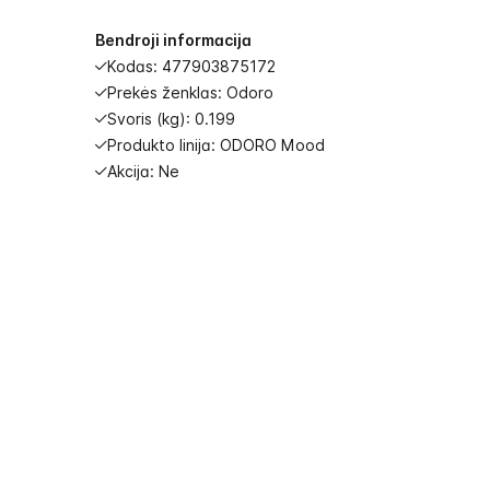
images
gallery
Bendroji informacija
Kodas: 477903875172
Prekės ženklas: Odoro
Svoris (kg): 0.199
Produkto linija: ODORO Mood
Akcija: Ne