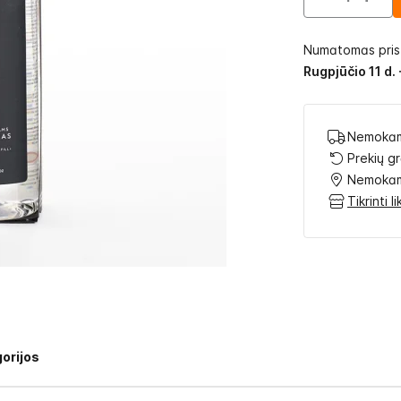
Numatomas pri
Rugpjūčio 11 d. 
Nemokam
Prekių g
Nemokam
Tikrinti 
orijos