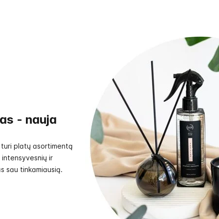
as - nauja
turi platų asortimentą
i intensyvesnių ir
as sau tinkamiausią.