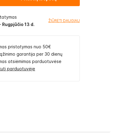
statymas
ŽIŪRĖTI DAUGIAU
- Rugpjūčio 13 d.
as pristatymas nuo 50€
rąžinimo garantija per 30 dienų
as atsiėmimas parduotuvėse
likutį parduotuvėje