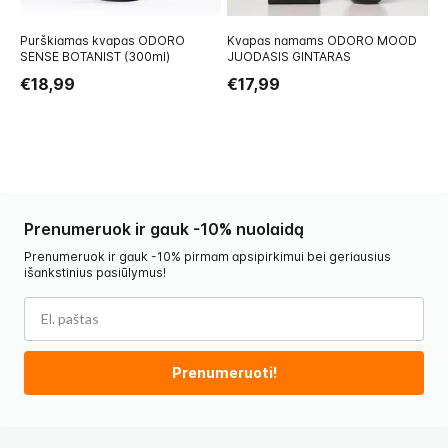
Purškiamas kvapas ODORO
Kvapas namams ODORO MOOD
N
SENSE BOTANIST (300ml)
JUODASIS GINTARAS
FL
€18,99
€17,99
€
Prenumeruok ir gauk -10% nuolaidą
Prenumeruok ir gauk -10% pirmam apsipirkimui bei geriausius
išankstinius pasiūlymus!
Prenumeruoti!