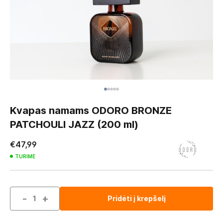
Skip
to
Kvapas namams ODORO BRONZE
the
PATCHOULI JAZZ (200 ml)
beginning
of
€47,99
the
TURIME
images
gallery
-
+
Pridėti į krepšelį