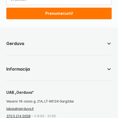
Prenumeruoti!
Gerduva
Informacija
UAB „Gerduva“
Vasario 16-osios g. 21A, LT-96124 Gargždai
labas@gerduva.lt
370 5 214 0058
I - V 9:00 - 21:00