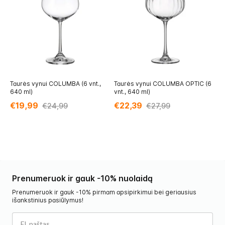
Taurės vynui COLUMBA (6 vnt.,
Taurės vynui COLUMBA OPTIC (6
Kr
640 ml)
vnt., 640 ml)
(6
€19,99
€22,39
€
€24,99
€27,99
Prenumeruok ir gauk -10% nuolaidą
Prenumeruok ir gauk -10% pirmam apsipirkimui bei geriausius
išankstinius pasiūlymus!