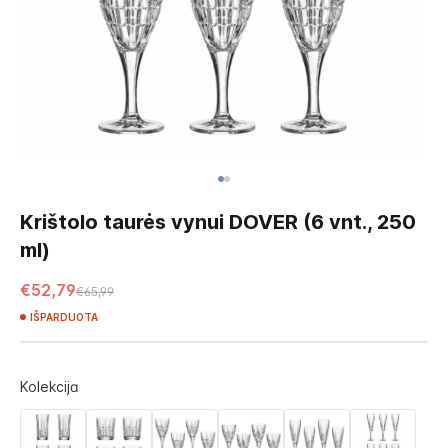
Skip
to
Krištolo taurės vynui DOVER (6 vnt., 250
the
ml)
beginning
of
€52,79
€65,99
the
images
IŠPARDUOTA
gallery
Kolekcija