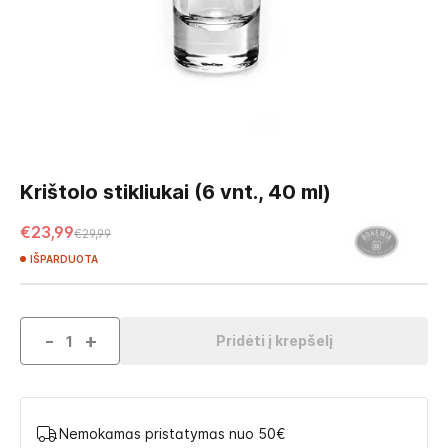
Skip
to
Krištolo stikliukai (6 vnt., 40 ml)
the
beginning
€23,99
€29,99
of
IŠPARDUOTA
the
images
gallery
-
+
Pridėti į krepšelį
Nemokamas pristatymas nuo 50€