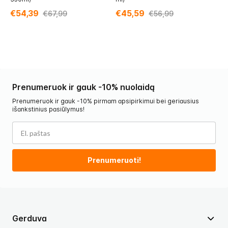
€54,39
€45,59
€
€67,99
€56,99
Prenumeruok ir gauk -10% nuolaidą
Prenumeruok ir gauk -10% pirmam apsipirkimui bei geriausius
išankstinius pasiūlymus!
Prenumeruoti!
Gerduva