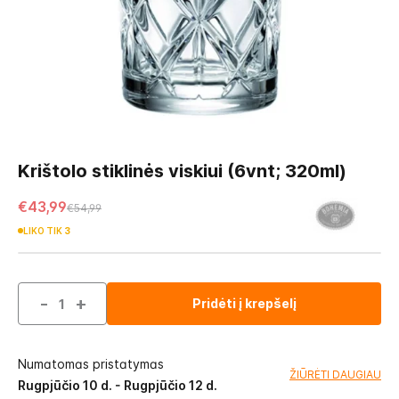
Skip
to
Krištolo stiklinės viskiui (6vnt; 320ml)
the
beginning
€43,99
€54,99
of
LIKO TIK
3
the
images
gallery
-
+
Pridėti į krepšelį
Numatomas pristatymas
ŽIŪRĖTI DAUGIAU
Rugpjūčio 10 d. - Rugpjūčio 12 d.