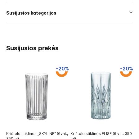
Susijusios kategorijos
Susijusios prekės
-20%
-20%
Krištolo stiklinės „SKYLINE" (6vnt.,
Krištolo stiklinės ELISE (6 vnt. 350
St
350ml)
ml)
38