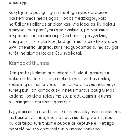
pasaulyje.
Kokybę taip pat gali garantuoti gamybos procese
pasirenkamos medžiagos. Tokios medžiagos, kaip
nerūdijantis plienas ar plastikas, yra idealios šių daiktų
gamybai, nes pasižymi ilgaamžiškumu, patvarumu ir
atsparumu mechaniniam pažeidimams, pavyzdžiui,
smūgiams. Tik įsitikinkite, kad gaminiai iš plastiko yra be
BPA, cheminio junginio, kuris reaguodamas su maistu gali
turėti neigiamos įtakos jūsų sveikatai.
Kompaktiškumas
Rengiantis į kelionę ar ruošiantis iškylauti gamtoje ir
pakuojantis daiktus kaip niekada yra svarbus daiktų
kiekis ir jų užimama vieta. Tad lauko virtuvės reikmenys
turėtų būti itin kompaktiški ir neužimantys daug vietos,
kadangi jos tikrai reikės maisto produktams ir kitiems
reikalingiems daiktams gamtoje.
Įsigydami mūsų asortimente esančius iškylavimo reikmenis
jūs būsite užtikrinti, kad šie neužims daug vietos, nes
puikiai telpa turistiniame puode ar keptuvėje. Net ilga
mentelė maisto gamybai turi nuimamą rankeną.