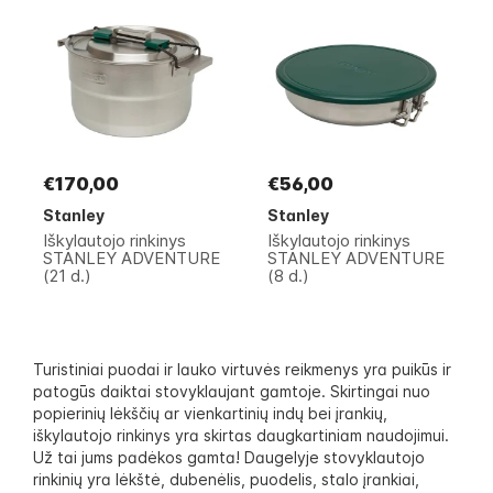
€170,00
€56,00
Stanley
Stanley
Iškylautojo rinkinys
Iškylautojo rinkinys
STANLEY ADVENTURE
STANLEY ADVENTURE
(21 d.)
(8 d.)
Turistiniai puodai ir lauko virtuvės reikmenys yra puikūs ir
patogūs daiktai stovyklaujant gamtoje. Skirtingai nuo
popierinių lėkščių ar vienkartinių indų bei įrankių,
iškylautojo rinkinys yra skirtas daugkartiniam naudojimui.
Už tai jums padėkos gamta! Daugelyje stovyklautojo
rinkinių yra lėkštė, dubenėlis, puodelis, stalo įrankiai,