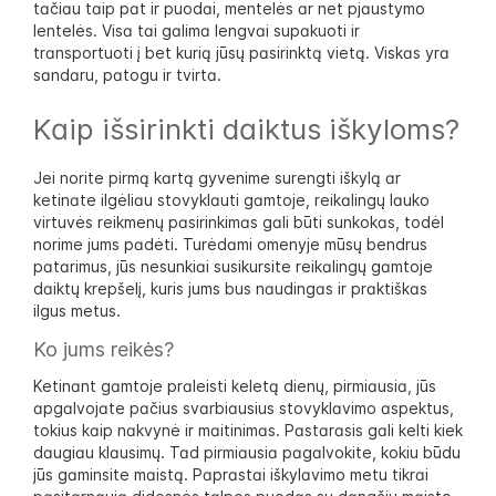
tačiau taip pat ir puodai, mentelės ar net pjaustymo
lentelės. Visa tai galima lengvai supakuoti ir
transportuoti į bet kurią jūsų pasirinktą vietą. Viskas yra
sandaru, patogu ir tvirta.
Kaip išsirinkti daiktus iškyloms?
Jei norite pirmą kartą gyvenime surengti iškylą ar
ketinate ilgėliau stovyklauti gamtoje, reikalingų lauko
virtuvės reikmenų pasirinkimas gali būti sunkokas, todėl
norime jums padėti. Turėdami omenyje mūsų bendrus
patarimus, jūs nesunkiai susikursite reikalingų gamtoje
daiktų krepšelį, kuris jums bus naudingas ir praktiškas
ilgus metus.
Ko jums reikės?
Ketinant gamtoje praleisti keletą dienų, pirmiausia, jūs
apgalvojate pačius svarbiausius stovyklavimo aspektus,
tokius kaip nakvynė ir maitinimas. Pastarasis gali kelti kiek
daugiau klausimų. Tad pirmiausia pagalvokite, kokiu būdu
jūs gaminsite maistą. Paprastai iškylavimo metu tikrai