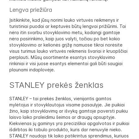
Lengva priežiūra
Įsitikinkite, kad jūsų norimi lauko virtuvės reikmenys ir
turistiniai puodai ar keptuvės būtų lengvai prižiūrimi. Tai
nėra itin svarbu stovyklavimo metu, kadangi gamtoje
nėra pasirinkimo, kaip juos valyti, tačiau po bet kokio
stovyklavimo ar kelionės grįžę namuose tikrai norėsite
visus turimus lauko virtuvės reikmenis švariai ir kruopščiai
perplauti. Mūsų asortimente esantys stovyklavimo
rinkiniai ir visi juose esantys elementai gali būti saugiai
plaunami indaplovėje.
STANLEY prekės ženklas
STANLEY – tai prekės ženklas, vienijantis gamtos
mylėtojus ir stovyklautojus visame pasaulyje. Jie puikiai
žino, kaip stovyklavimą ar išvyką gamtoje paversti puikiu
laisvo laiko praleidimu šeimos ar draugų apsuptyje.
Kiekvienas jų gaminys yra preciziškai apgalvotas ir puikiai
išdirbtas iki tobulo produkto, kuris dar nenuvylė nieko.
STANLEY naudoja tik laiko patikrintus sprendimus, kuriuos