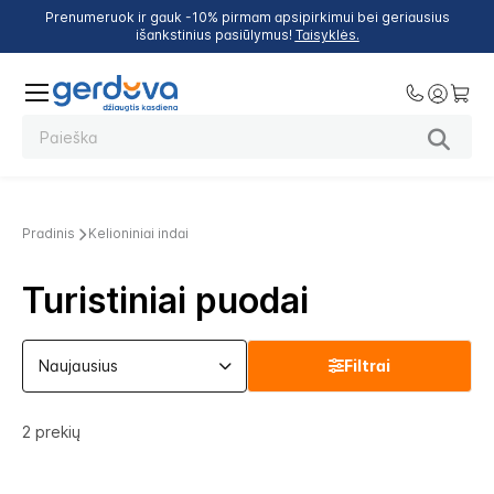
Prenumeruok ir gauk -10% pirmam apsipirkimui bei geriausius
išankstinius pasiūlymus!
Taisyklės.
Pradinis
Kelioniniai indai
Turistiniai puodai
Filtrai
2
prekių