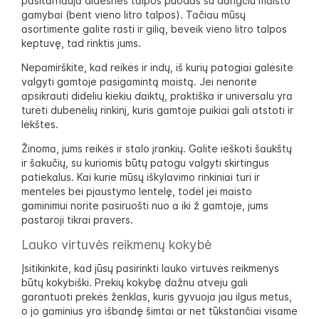
pasitarnauja didesnės talpos puodas su dangčiu maisto
gamybai (bent vieno litro talpos). Tačiau mūsų
asortimente galite rasti ir gilią, beveik vieno litro talpos
keptuvę, tad rinktis jums.
Nepamirškite, kad reikės ir indų, iš kurių patogiai galėsite
valgyti gamtoje pasigamintą maistą. Jei nenorite
apsikrauti dideliu kiekiu daiktų, praktiška ir universalu yra
turėti dubenėlių rinkinį, kuris gamtoje puikiai gali atstoti ir
lėkštes.
Žinoma, jums reikės ir stalo įrankių. Galite ieškoti šaukštų
ir šakučių, su kuriomis būtų patogu valgyti skirtingus
patiekalus. Kai kurie mūsų iškylavimo rinkiniai turi ir
menteles bei pjaustymo lentelę, todėl jei maisto
gaminimui norite pasiruošti nuo a iki ž gamtoje, jums
pastaroji tikrai pravers.
Lauko virtuvės reikmenų kokybė
Įsitikinkite, kad jūsų pasirinkti lauko virtuvės reikmenys
būtų kokybiški. Prekių kokybę dažnu atveju gali
garantuoti prekės ženklas, kuris gyvuoja jau ilgus metus,
o jo gaminius yra išbandę šimtai ar net tūkstančiai visame