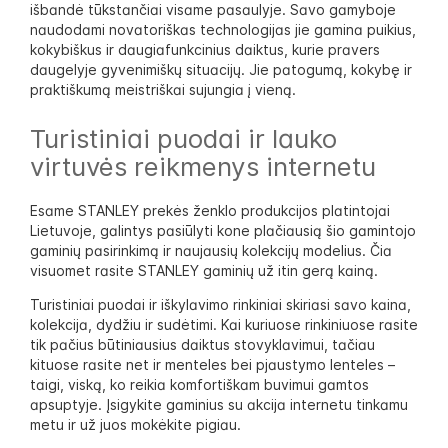
išbandė tūkstančiai visame pasaulyje. Savo gamyboje
naudodami novatoriškas technologijas jie gamina puikius,
kokybiškus ir daugiafunkcinius daiktus, kurie pravers
daugelyje gyvenimiškų situacijų. Jie patogumą, kokybę ir
praktiškumą meistriškai sujungia į vieną.
Turistiniai puodai ir lauko
virtuvės reikmenys internetu
Esame STANLEY prekės ženklo produkcijos platintojai
Lietuvoje, galintys pasiūlyti kone plačiausią šio gamintojo
gaminių pasirinkimą ir naujausių kolekcijų modelius. Čia
visuomet rasite STANLEY gaminių už itin gerą kainą.
Turistiniai puodai ir iškylavimo rinkiniai skiriasi savo kaina,
kolekcija, dydžiu ir sudėtimi. Kai kuriuose rinkiniuose rasite
tik pačius būtiniausius daiktus stovyklavimui, tačiau
kituose rasite net ir menteles bei pjaustymo lenteles –
taigi, viską, ko reikia komfortiškam buvimui gamtos
apsuptyje. Įsigykite gaminius su akcija internetu tinkamu
metu ir už juos mokėkite pigiau.