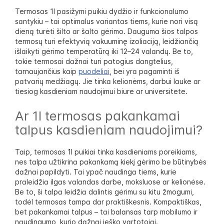
Termosas 1l pasižymi puikiu dydžio ir funkcionalumo
santykiu – tai optimalus variantas tiems, kurie nori visą
dieną turėti šilto ar šalto gėrimo. Dauguma šios talpos
termosų turi efektyvią vakuuminę izoliaciją, leidžiančią
išlaikyti gėrimo temperatūrą iki 12–24 valandų. Be to,
tokie termosai dažnai turi patogius dangtelius,
tarnaujančius kaip
puodeliai
, bei yra pagaminti iš
patvarių medžiagų. Jie tinka kelionėms, darbui lauke ar
tiesiog kasdieniam naudojimui biure ar universitete.
Ar 1l termosas pakankamai
talpus kasdieniam naudojimui?
Taip, termosas 1l puikiai tinka kasdieniams poreikiams,
nes talpa užtikrina pakankamą kiekį gėrimo be būtinybės
dažnai papildyti. Tai ypač naudinga tiems, kurie
praleidžia ilgas valandas darbe, moksluose ar kelionėse.
Be to, ši talpa leidžia dalintis gėrimu su kitu žmogumi,
todėl termosas tampa dar praktiškesnis. Kompaktiškas,
bet pakankamai talpus – tai balansas tarp mobilumo ir
naudingumo, kurio dažnai ieško vartotojai.