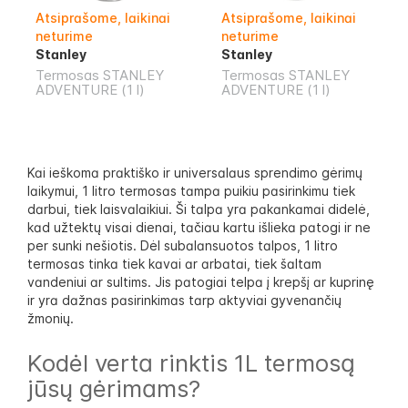
Atsiprašome, laikinai
Atsiprašome, laikinai
neturime
neturime
Stanley
Stanley
Termosas STANLEY
Termosas STANLEY
ADVENTURE (1 l)
ADVENTURE (1 l)
Kai ieškoma praktiško ir universalaus sprendimo gėrimų
laikymui, 1 litro termosas tampa puikiu pasirinkimu tiek
darbui, tiek laisvalaikiui. Ši talpa yra pakankamai didelė,
kad užtektų visai dienai, tačiau kartu išlieka patogi ir ne
per sunki nešiotis. Dėl subalansuotos talpos, 1 litro
termosas tinka tiek kavai ar arbatai, tiek šaltam
vandeniui ar sultims. Jis patogiai telpa į krepšį ar kuprinę
ir yra dažnas pasirinkimas tarp aktyviai gyvenančių
žmonių.
Kodėl verta rinktis 1L termosą
jūsų gėrimams?