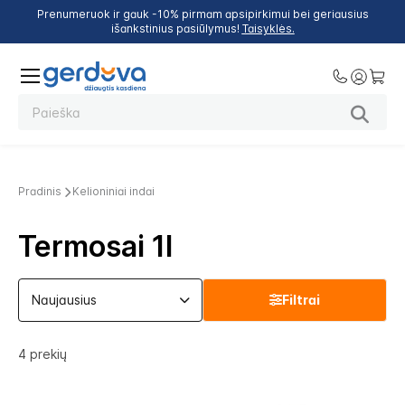
Prenumeruok ir gauk -10% pirmam apsipirkimui bei geriausius
išankstinius pasiūlymus!
Taisyklės.
Pradinis
Kelioniniai indai
Termosai 1l
Filtrai
4
prekių