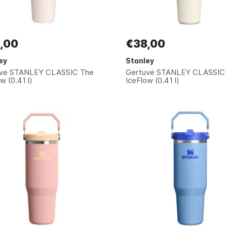
,00
€38,00
ey
Stanley
uvė STANLEY CLASSIC The
Gertuvė STANLEY CLASSIC
w (0.41 l)
IceFlow (0.41 l)