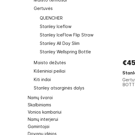
Gertuvės
QUENCHER
Stanley Iceflow
Stanley IceFlow Flip Straw
Stanley All Day Slim
Stanley Wellspring Bottle
€45
Maisto dėžutės
Kišeniniai peiliai
Stanl
Gert
Kiti indai
BOTTL
Stanley atsarginės dalys
Namų švarai
Skalbiniams
Vonios kambariui
Namų interjerui
Gamintojai
Dovanų idėjos