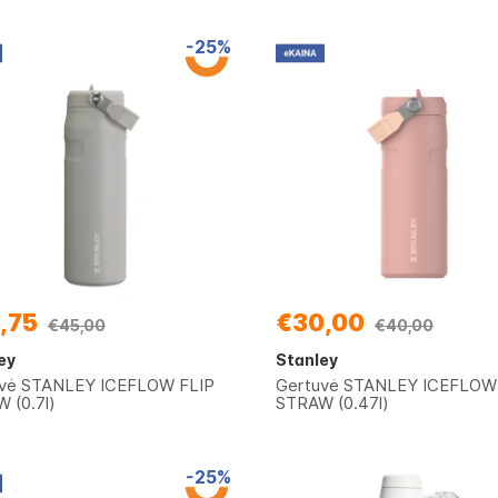
-25%
,75
€30,00
€45,00
€40,00
ey
Stanley
vė STANLEY ICEFLOW FLIP
Gertuvė STANLEY ICEFLOW
 (0.7l)
STRAW (0.47l)
-25%