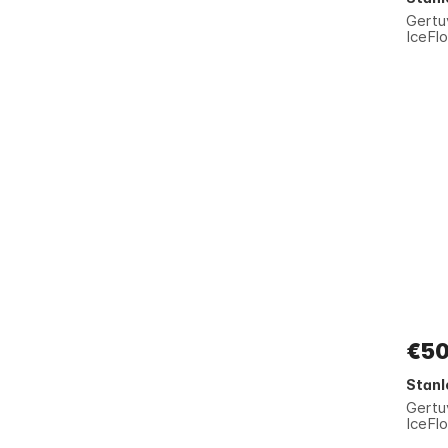
Gert
IceFlo
€50
Stanl
Gert
IceFlo