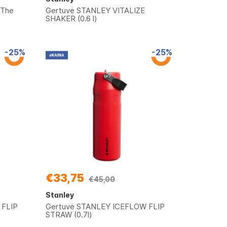
 The
Gertuvė STANLEY VITALIZE
SHAKER (0.6 l)
-25%
-25%
€33,75
€45,00
Stanley
 FLIP
Gertuvė STANLEY ICEFLOW FLIP
STRAW (0.7l)