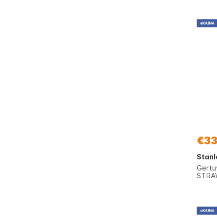
€33
Stanl
Gertu
STRAW