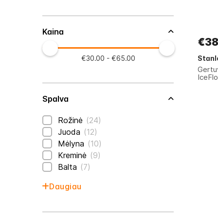
Kaina
€38
Stanl
€30.00 - €65.00
Gert
IceFlo
Spalva
prekės
Rožinė
24
prekės
Juoda
12
prekės
Mėlyna
10
prekės
Kreminė
9
prekės
Balta
7
Daugiau