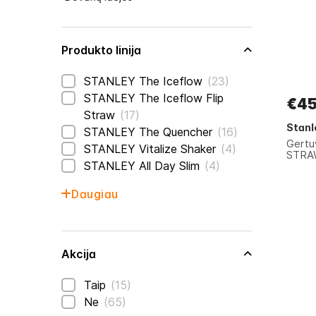
Produkto linija
prekės
STANLEY The Iceflow
23
STANLEY The Iceflow Flip
€45
prekės
Straw
17
Stanl
prekės
STANLEY The Quencher
16
Gertu
prekės
STANLEY Vitalize Shaker
4
STRAW
prekės
STANLEY All Day Slim
4
Daugiau
Akcija
prekės
Taip
15
prekės
Ne
65