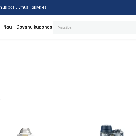
inius pasiūlymus!
Taisyklės.
Paieška
os
Nauja
Dovanų kuponas
ų