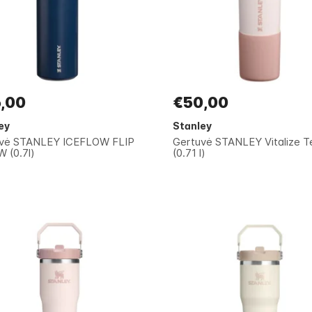
,00
€50,00
ey
Stanley
vė STANLEY ICEFLOW FLIP
Gertuvė STANLEY Vitalize 
 (0.7l)
(0.71 l)