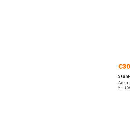
€30
Stanl
Gertu
STRAW