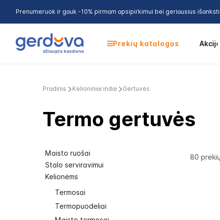
Prenumeruok ir gauk -10% pirmam apsipirkimui bei geriausius išankst
Prekių katalogas
Akcij
Pradinis
Kelioniniai indai
Gertuvės
Termo gertuvės
Maisto ruošai
80
preki
Stalo serviravimui
Kelionėms
Termosai
Termopuodeliai
Maisto termosai