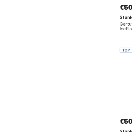
€50
Stanl
Gert
IceFlo
€50
Stanl