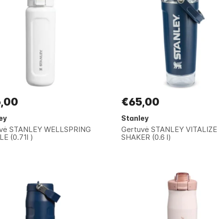
,00
€65,00
ey
Stanley
uvė STANLEY WELLSPRING
Gertuvė STANLEY VITALIZE
E (0.71l )
SHAKER (0.6 l)