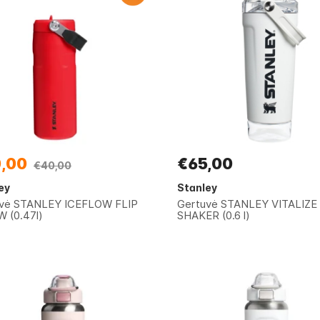
,00
€65,00
€40,00
ey
Stanley
vė STANLEY ICEFLOW FLIP
Gertuvė STANLEY VITALIZE
 (0.47l)
SHAKER (0.6 l)