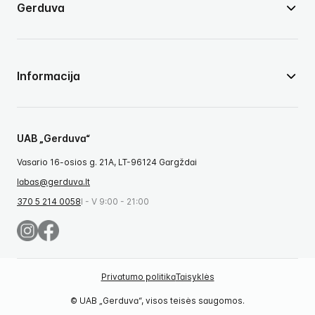
Gerduva
Informacija
UAB „Gerduva“
Vasario 16-osios g. 21A, LT-96124 Gargždai
labas@gerduva.lt
370 5 214 0058
I - V 9:00 - 21:00
Privatumo politika
Taisyklės
© UAB „Gerduva“, visos teisės saugomos.