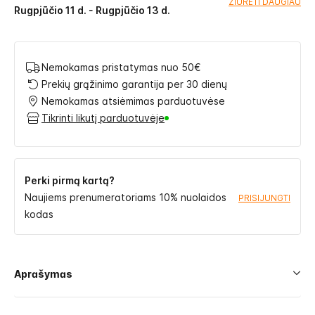
ŽIŪRĖTI DAUGIAU
Rugpjūčio 11 d. - Rugpjūčio 13 d.
Nemokamas pristatymas nuo 50€
Prekių grąžinimo garantija per 30 dienų
Nemokamas atsiėmimas parduotuvėse
Tikrinti likutį parduotuvėje
Perki pirmą kartą?
Naujiems prenumeratoriams 10% nuolaidos
PRISIJUNGTI
kodas
Aprašymas