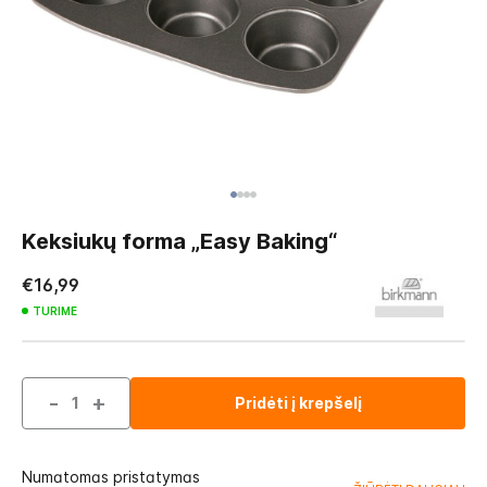
Skip
to
Keksiukų forma „Easy Baking“
the
beginning
€16,99
of
TURIME
the
images
gallery
-
+
Pridėti į krepšelį
Numatomas pristatymas