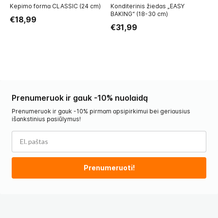
Kepimo forma CLASSIC (24 cm)
Konditerinis žiedas „EASY
Sp
BAKING“ (18-30 cm)
(6
€18,99
€31,99
€
Prenumeruok ir gauk -10% nuolaidą
Prenumeruok ir gauk -10% pirmam apsipirkimui bei geriausius
išankstinius pasiūlymus!
Prenumeruoti!