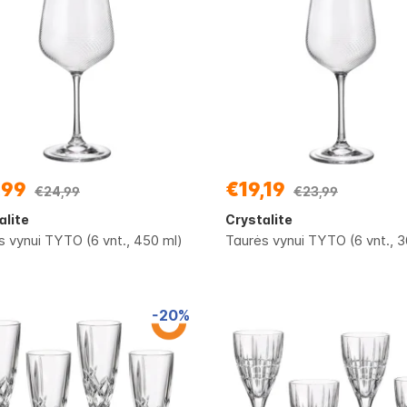
,99
€19,19
€24,99
€23,99
alite
Crystalite
s vynui TYTO (6 vnt., 450 ml)
Taurės vynui TYTO (6 vnt., 3
-20%