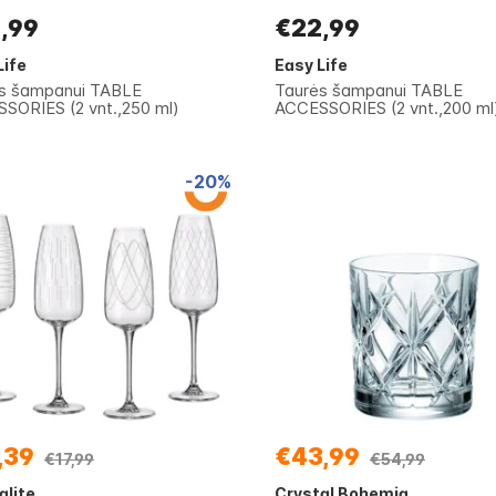
,99
€22,99
Life
Easy Life
s šampanui TABLE
Taurės šampanui TABLE
SORIES (2 vnt.,250 ml)
ACCESSORIES (2 vnt.,200 ml
-20%
,39
€43,99
€17,99
€54,99
alite
Crystal Bohemia