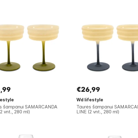
,99
€26,99
festyle
Wd lifestyle
ės šampanui SAMARCANDA
Taurės šampanui SAMARC
2 vnt., 280 ml)
LINE (2 vnt., 280 ml)