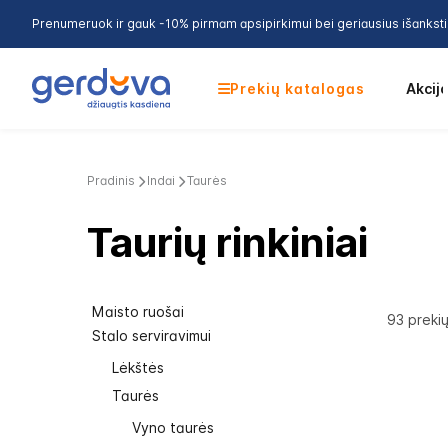
Prenumeruok ir gauk -10% pirmam apsipirkimui bei geriausius išankst
Prekių katalogas
Akcij
Pradinis
Indai
Taurės
Taurių rinkiniai
Maisto ruošai
93
preki
Stalo serviravimui
Lėkštės
Taurės
Vyno taurės