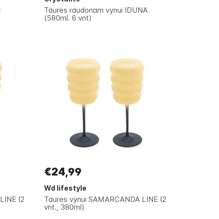
;
Taurės raudonam vynui IDUNA
(580ml. 6 vnt)
€24,99
Wd lifestyle
LINE (2
Taurės vynui SAMARCANDA LINE (2
vnt., 380ml)