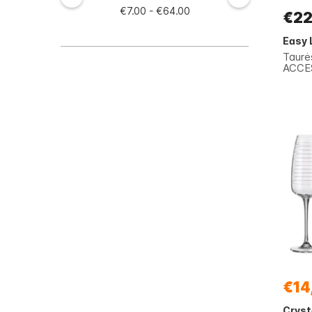
€7.00 - €64.00
€22
Easy 
Taurė
ACCES
€14
Cryst