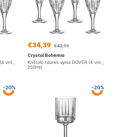
€34,39
€42,99
Crystal Bohemia
4 vnt.,
Krištolo taurės vynui DOVER (4 vnt.,
250ml)
-20%
-20%