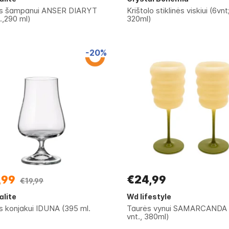
s šampanui ANSER DIARYT
Krištolo stiklinės viskiui (6vnt
.,290 ml)
320ml)
-20%
,99
€24,99
€19,99
alite
Wd lifestyle
s konjakui IDUNA (395 ml.
Taurės vynui SAMARCANDA 
vnt., 380ml)