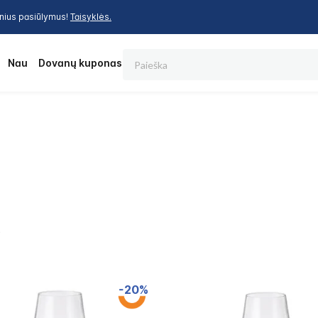
inius pasiūlymus!
Taisyklės.
Paieška
os
Nauja
Dovanų kuponas
ų
-20%