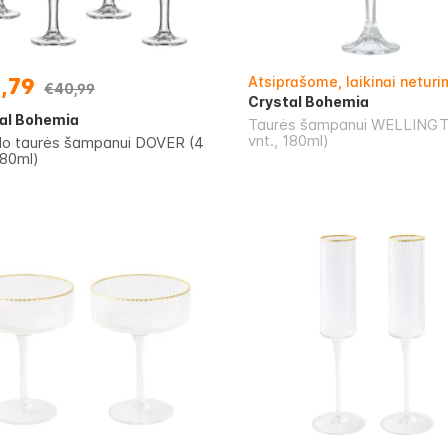
Atsiprašome, laikinai netur
,79
€40,99
Crystal Bohemia
al Bohemia
Taurės šampanui WELLINGT
vnt., 180ml)
olo taurės šampanui DOVER (4
180ml)