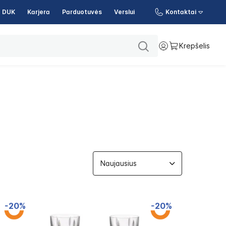
DUK
Karjera
Parduotuvės
Verslui
Kontaktai
Krepšelis
-20%
-20%