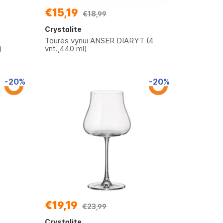
€15,19
€18,99
Crystalite
Taurės vynui ANSER DIARYT (4
)
vnt.,440 ml)
-20%
-20%
€19,19
€23,99
Crystalite