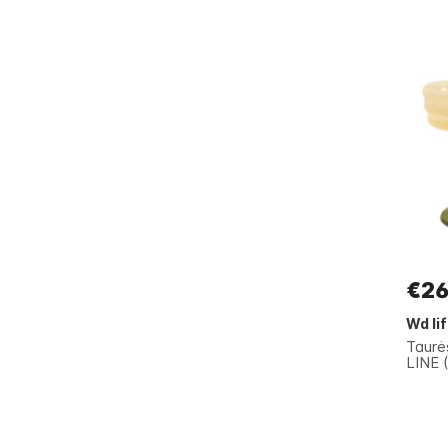
€26
Wd li
Taur
LINE (