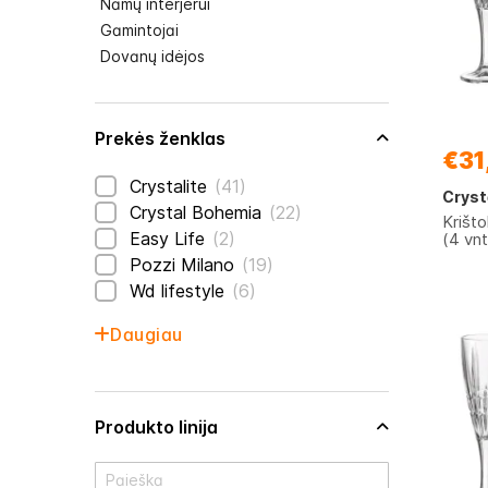
Namų interjerui
Gamintojai
Dovanų idėjos
Prekės ženklas
€31
prekės
Crystalite
41
Cryst
prekės
Crystal Bohemia
22
Krišt
prekės
Easy Life
2
(4 vnt
prekės
Pozzi Milano
19
prekės
Wd lifestyle
6
Daugiau
Produkto linija