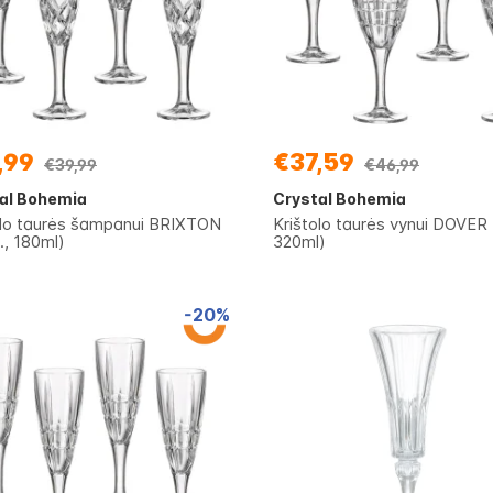
,99
€37,59
€39,99
€46,99
al Bohemia
Crystal Bohemia
olo taurės šampanui BRIXTON
Krištolo taurės vynui DOVER (
., 180ml)
320ml)
-20%