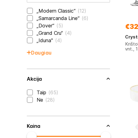
prekės
„Modern Classic“
12
prekės
„Samarcanda Line“
6
prekės
„Dover“
5
€32
prekės
„Grand Cru“
4
Cryst
prekės
„Iduna"
4
Krišt
vnt., 
Daugiau
Akcija
prekės
Taip
65
prekės
Ne
28
Kaina