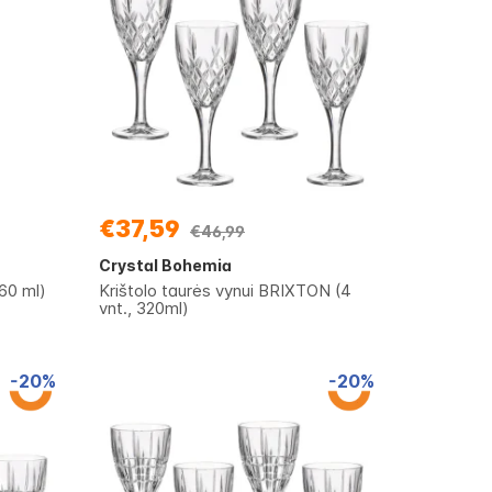
€37,59
€46,99
Crystal Bohemia
60 ml)
Krištolo taurės vynui BRIXTON (4
vnt., 320ml)
-20%
-20%