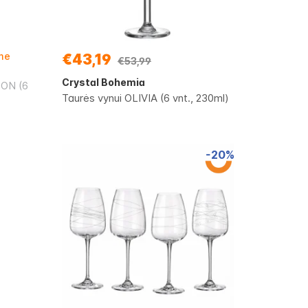
ime
€43,19
€53,99
Crystal Bohemia
ON (6
Taurės vynui OLIVIA (6 vnt., 230ml)
-20%