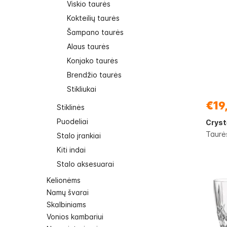
Viskio taurės
Kokteilių taurės
Šampano taurės
Alaus taurės
Konjako taurės
Brendžio taurės
Stikliukai
€19
Stiklinės
Puodeliai
Cryst
Taurė
Stalo įrankiai
Kiti indai
Stalo aksesuarai
Kelionėms
Namų švarai
Skalbiniams
Vonios kambariui