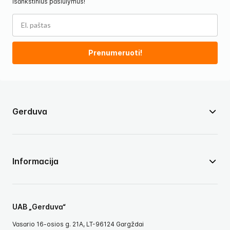
išankstinius pasiūlymus!
Prenumeruoti!
Gerduva
Informacija
UAB „Gerduva“
Vasario 16-osios g. 21A, LT-96124 Gargždai