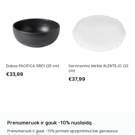
Dubuo PACIFICA GREY (25 cm)
Serviravimo lėkštė ALENTEJO (32
Se
cm)
GR
€33,99
€37,99
€
Prenumeruok ir gauk -10% nuolaidą
Prenumeruok ir gauk -10% pirmam apsipirkimui bei geriausius