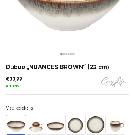
Skip
to
Dubuo „NUANCES BROWN“ (22 cm)
the
beginning
€33,99
of
TURIME
the
images
gallery
Visa kolekcija