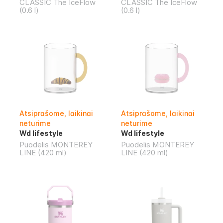
CLASSIC The IceFlow
CLASSIC The IceFlow
(0.6 l)
(0.6 l)
Atsiprašome, laikinai
Atsiprašome, laikinai
neturime
neturime
Wd lifestyle
Wd lifestyle
Puodelis MONTEREY
Puodelis MONTEREY
LINE (420 ml)
LINE (420 ml)