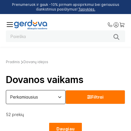
Prenumeruok ir gauk -10% pirmam apsipirkimui bei geriausius
išankstinius pasiūlymus!
Taisyklės.
Pradinis
Dovanų idėjos
Dovanos vaikams
Filtrai
52
prekių
Daugiau