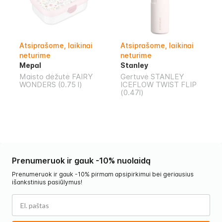
Atsiprašome, laikinai
Atsiprašome, laikinai
neturime
neturime
Mepal
Stanley
Maisto dėžutė FAIRY
Gertuvė STANLEY
WONDERS (0.75 l)
ICEFLOW TWIST FLIP
(0.47l)
Prenumeruok ir gauk -10% nuolaidą
Prenumeruok ir gauk -10% pirmam apsipirkimui bei geriausius
išankstinius pasiūlymus!