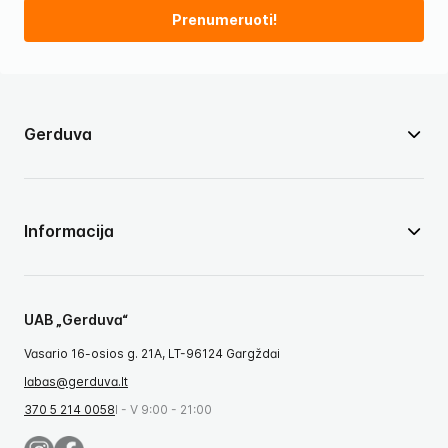
Prenumeruoti!
Gerduva
Informacija
UAB „Gerduva“
Vasario 16-osios g. 21A, LT-96124 Gargždai
labas@gerduva.lt
370 5 214 0058
I - V 9:00 - 21:00