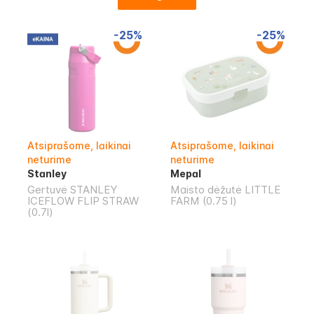
-25%
-25%
Atsiprašome, laikinai
Atsiprašome, laikinai
neturime
neturime
Stanley
Mepal
Gertuvė STANLEY
Maisto dėžutė LITTLE
ICEFLOW FLIP STRAW
FARM (0.75 l)
(0.7l)