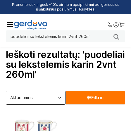
Prenumeruok ir gauk -10% pirmam apsipirkimui bei geriausius
išankstinius pasiūlymus!
Taisyklės.
Ieškoti rezultatų: 'puodeliai
su lekstelemis karin 2vnt
260ml'
Filtrai