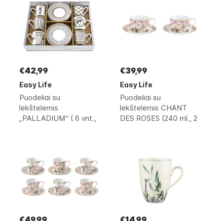
€42,99
€39,99
Easy Life
Easy Life
Puodeliai su
Puodeliai su
lėkštelėmis
lėkštelėmis CHANT
„PALLADIUM“ ( 6 vnt.,
DES ROSES (240 ml., 2
100 ml)
vnt.)
€49,99
€14,99