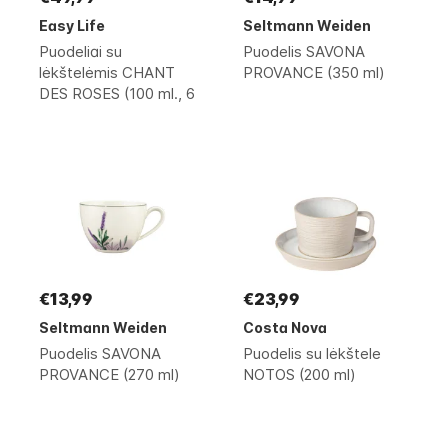
Easy Life
Seltmann Weiden
Puodeliai su
Puodelis SAVONA
lėkštelėmis CHANT
PROVANCE (350 ml)
DES ROSES (100 ml., 6
vnt.)
€13,99
€23,99
Seltmann Weiden
Costa Nova
Puodelis SAVONA
Puodelis su lėkštele
PROVANCE (270 ml)
NOTOS (200 ml)