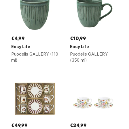
€4,99
€10,99
Easy Life
Easy Life
Puodelis GALLERY (110
Puodelis GALLERY
ml)
(350 ml)
€49,99
€24,99