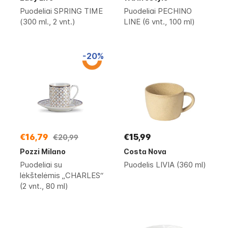
Puodeliai SPRING TIME
Puodeliai PECHINO
(300 ml., 2 vnt.)
LINE (6 vnt., 100 ml)
-20%
€16,79
€15,99
€20,99
Pozzi Milano
Costa Nova
Puodeliai su
Puodelis LIVIA (360 ml)
lėkštelėmis „CHARLES“
(2 vnt., 80 ml)