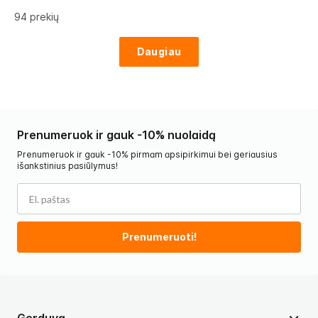
94
prekių
Daugiau
Prenumeruok ir gauk -10% nuolaidą
Prenumeruok ir gauk -10% pirmam apsipirkimui bei geriausius
išankstinius pasiūlymus!
Prenumeruoti!