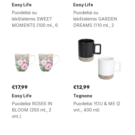
Easy Life
Easy Life
Puodeliai su
Puodeliai su
lėkštelėmis SWEET
lėkštelėmis GARDEN
MOMENTS (100 ml., 6
DREAMS (110 ml., 2
vnt.)
vnt.)
€17,99
€12,99
Easy Life
Tognana
Puodeliai ROSES IN
Puodeliai YOU & ME (2
BLOOM (350 ml., 2
vnt., 400 ml)
vnt.)