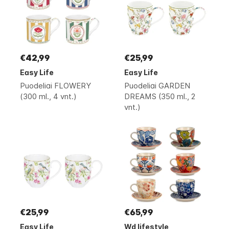
€42,99
€25,99
Easy Life
Easy Life
Puodeliai FLOWERY
Puodeliai GARDEN
(300 ml., 4 vnt.)
DREAMS (350 ml., 2
vnt.)
€25,99
€65,99
Easy Life
Wd lifestyle