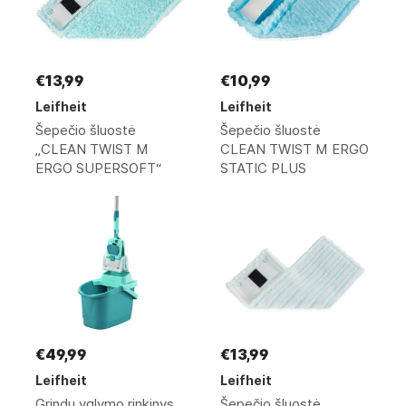
€13,99
€10,99
Leifheit
Leifheit
Šepečio šluostė
Šepečio šluostė
„CLEAN TWIST M
CLEAN TWIST M ERGO
ERGO SUPERSOFT“
STATIC PLUS
€49,99
€13,99
Leifheit
Leifheit
Grindų valymo rinkinys
Šepečio šluostė