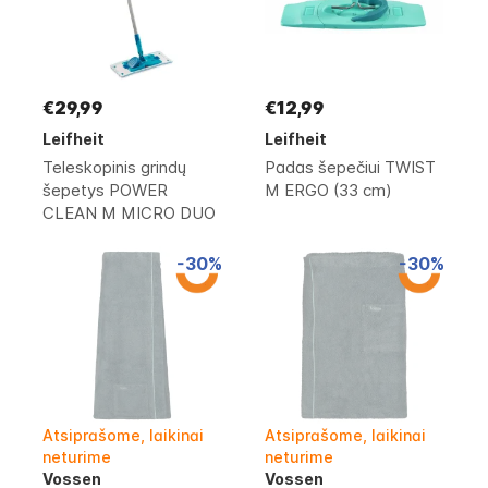
€29,99
€12,99
Leifheit
Leifheit
Teleskopinis grindų
Padas šepečiui TWIST
šepetys POWER
M ERGO (33 cm)
CLEAN M MICRO DUO
(33 cm)
-30%
-30%
Atsiprašome, laikinai
Atsiprašome, laikinai
neturime
neturime
Vossen
Vossen