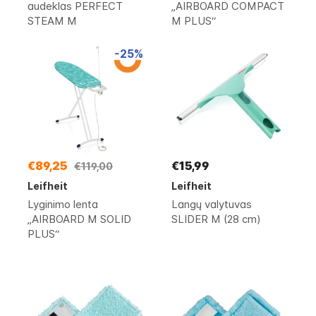
audeklas PERFECT
„AIRBOARD COMPACT
STEAM M
M PLUS“
-25%
€89,25
€15,99
€119,00
Leifheit
Leifheit
Lyginimo lenta
Langų valytuvas
„AIRBOARD M SOLID
SLIDER M (28 cm)
PLUS“