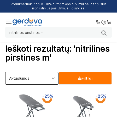
Prenumeruok ir gauk -10% pirmam apsipirkimui bei geriausius
išankstinius pasiūlymus!
Taisyklės.
Ieškoti rezultatų: 'nitrilines
pirstines m'
Filtrai
-25%
-25%