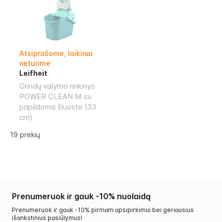
Atsiprašome, laikinai
neturime
Leifheit
Grindų valymo rinkinys
POWER CLEAN M su
papildoma šluoste (33
cm)
19
prekių
Prenumeruok ir gauk -10% nuolaidą
Prenumeruok ir gauk -10% pirmam apsipirkimui bei geriausius
išankstinius pasiūlymus!