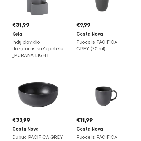
€31,99
€9,99
Kela
Costa Nova
Indų ploviklio
Puodelis PACIFICA
dozatorius su šepetėliu
GREY (70 ml)
„PURANA LIGHT
GREY"
€33,99
€11,99
Costa Nova
Costa Nova
Dubuo PACIFICA GREY
Puodelis PACIFICA