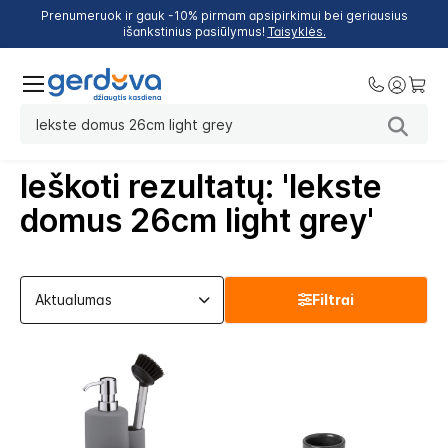
Prenumeruok ir gauk -10% pirmam apsipirkimui bei geriausius
išankstinius pasiūlymus!
Taisyklės.
Ieškoti rezultatų: 'lekste
domus 26cm light grey'
Filtrai