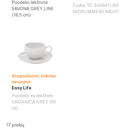
Puodelio lėkštutė
Žvakė YC SIGNATURE
SAVONA GREY LINE
MIDSUMMERS NIGHT
(16.5 cm)
Atsiprašome, laikinai
neturime
Easy Life
Puodelis su lėkštele
ORGANICA GREY (90
ml)
17
prekių