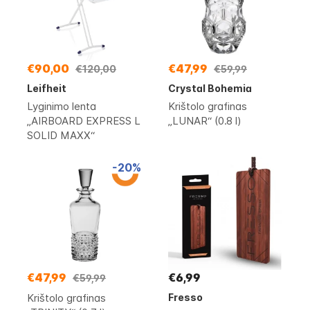
€90,00
€47,99
€120,00
€59,99
Leifheit
Crystal Bohemia
Lyginimo lenta
Krištolo grafinas
„AIRBOARD EXPRESS L
„LUNAR“ (0.8 l)
SOLID MAXX“
-20%
€47,99
€6,99
€59,99
Krištolo grafinas
Fresso