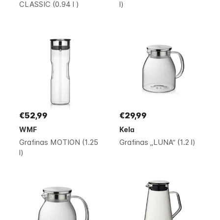
CLASSIC (0.94 l )
l)
€52,99
€29,99
WMF
Kela
Grafinas MOTION (1.25
Grafinas „LUNA“ (1.2 l)
l)