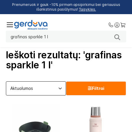
Prenumeruok ir gauk -10% pirmam apsipirkimui bei geriausius
išankstinius pasiūlymus!
Taisyklės.
Ieškoti rezultatų: 'grafinas
sparkle 1 l'
Filtrai