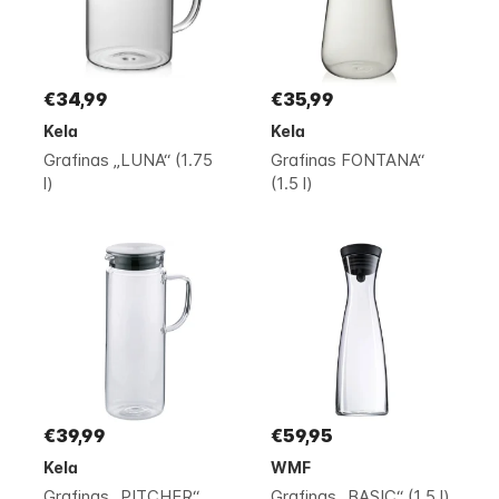
€34,99
€35,99
Kela
Kela
Grafinas „LUNA“ (1.75
Grafinas FONTANA“
l)
(1.5 l)
€39,99
€59,95
Kela
WMF
Grafinas „PITCHER“
Grafinas „BASIC“ (1.5 l)