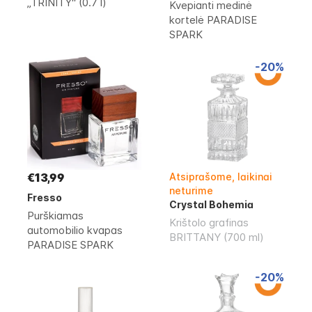
„TRINITY“ (0.7 l)
Kvepianti medinė
kortelė PARADISE
SPARK
-20%
€13,99
Atsiprašome, laikinai
neturime
Fresso
Crystal Bohemia
Purškiamas
Krištolo grafinas
automobilio kvapas
BRITTANY (700 ml)
PARADISE SPARK
-20%