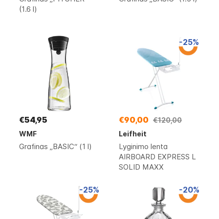
(1.6 l)
-25%
€54,95
€90,00
€120,00
WMF
Leifheit
Grafinas „BASIC“ (1 l)
Lyginimo lenta
AIRBOARD EXPRESS L
SOLID MAXX
-25%
-20%