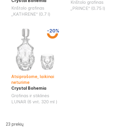
Crystal Bohemia
Krištolo grafinas
Krištolo grafinas
„PRINCE“ (0.75 l)
„KATHRENE“ (0.7 l)
-20%
Atsiprašome, laikinai
neturime
Crystal Bohemia
Grafinas ir stiklinės
LUNAR (6 vnt. 320 ml )
23
prekių