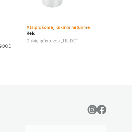
Atsiprašome, laikinai neturime
Kela
Bulvių grūstuvas „HILDE“
ė GOOD