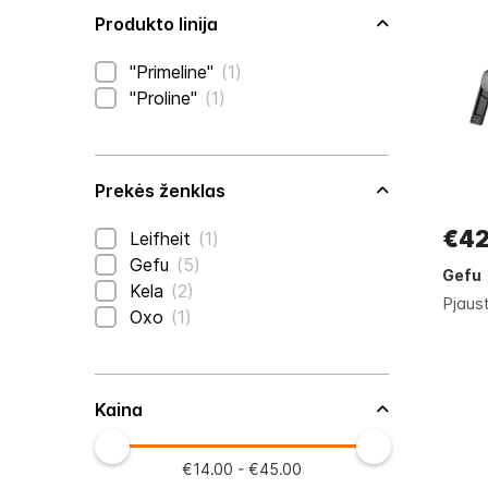
Produkto linija
prekė
"Primeline"
1
prekė
"Proline"
1
Prekės ženklas
€42
prekė
Leifheit
1
prekės
Gefu
5
Gefu
prekės
Kela
2
Pjaus
prekė
Oxo
1
Kaina
€14.00 - €45.00