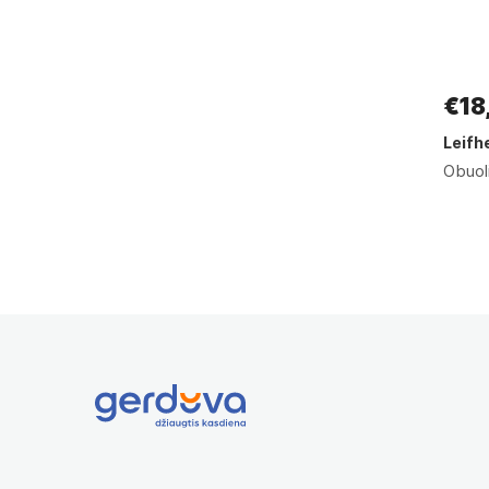
€18
Leifh
Obuoli