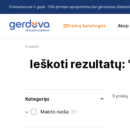
Prenumeruok ir gauk -10% pirmam apsipirkimui bei geriausius išankst
Prekių katalogas
Akcij
Pradinis
Ieškoti rezultatų: 
9
prekių
Kategorija
prekės
Maisto ruoša
9