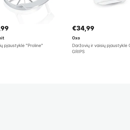
,99
€34,99
eit
Oxo
ų pjaustyklė "Proline"
Daržovių ir vaisių pjaustykl
GRIPS