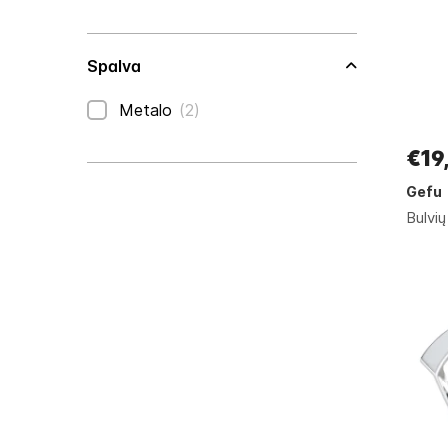
Spalva
prekės
Metalo
2
€19
Gefu
Bulvi