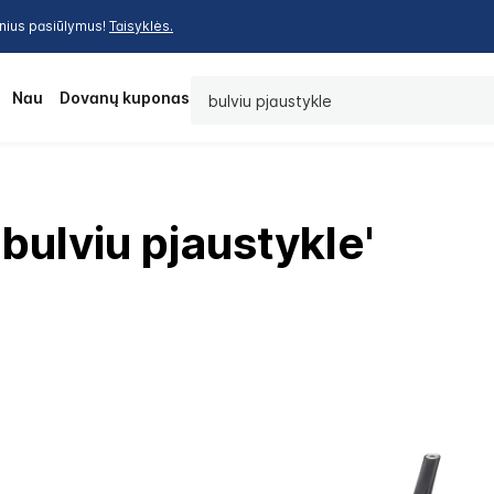
inius pasiūlymus!
Taisyklės.
Paieška
os
Nauja
Dovanų kuponas
'bulviu pjaustykle'